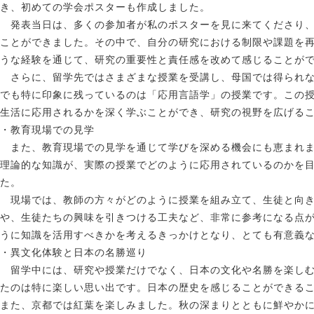
き、初めての学会ポスターも作成しました。
発表当日は、多くの参加者が私のポスターを見に来てくださり、
ことができました。その中で、自分の研究における制限や課題を
うな経験を通じて、研究の重要性と責任感を改めて感じることが
さらに、留学先ではさまざまな授業を受講し、母国では得られな
でも特に印象に残っているのは「応用言語学」の授業です。この
生活に応用されるかを深く学ぶことができ、研究の視野を広げる
・教育現場での見学
また、教育現場での見学を通じて学びを深める機会にも恵まれま
理論的な知識が、実際の授業でどのように応用されているのかを
た。
現場では、教師の方々がどのように授業を組み立て、生徒と向き
や、生徒たちの興味を引きつける工夫など、非常に参考になる点
うに知識を活用すべきかを考えるきっかけとなり、とても有意義
・異文化体験と日本の名勝巡り
留学中には、研究や授業だけでなく、日本の文化や名勝を楽しむ
たのは特に楽しい思い出です。日本の歴史を感じることができる
また、京都では紅葉を楽しみました。秋の深まりとともに鮮やか