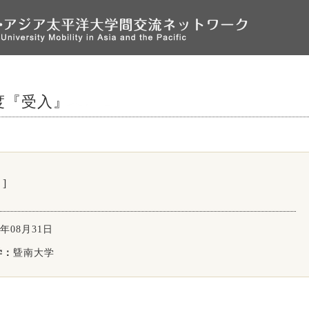
年度『受入』
]
9年08月31日
学：
曁南大学