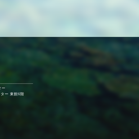
ター
ンター 東館6階